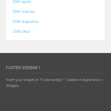
2009. április
2009. március
2008. augusztus
2008. július
FOOTER SIDEBAR 1
Insert your widget on "Footer widget 1" sidebar in Apperrance >
Widgets