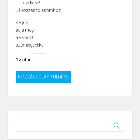
következő
hozzászólásomhoz.
Kérjük,
adja meg
a választ
számjegyekkel:
1 × öt =