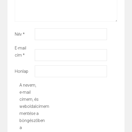
Név
*
E-mail
cím
*
Honlap
A nevem,
e-mail
címem, és
weboldalcímem
mentése a
böngészőben
a