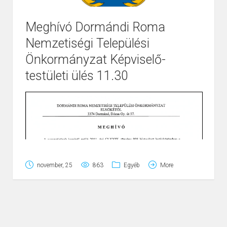
Meghívó Dormándi Roma
Nemzetiségi Települési
Page
1
/
1
Zoom
100%
Önkormányzat Képviselő-
testületi ülés 11.30
november, 25
863
Egyéb
More