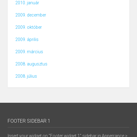
2010. január
2009. december
2009. október
2009. április
2009. március
2008. augusztus
2008. július
FOOTER SIDEBAR 1
Insert your widget on "Footer widget 1" sidebar in Apperrance >