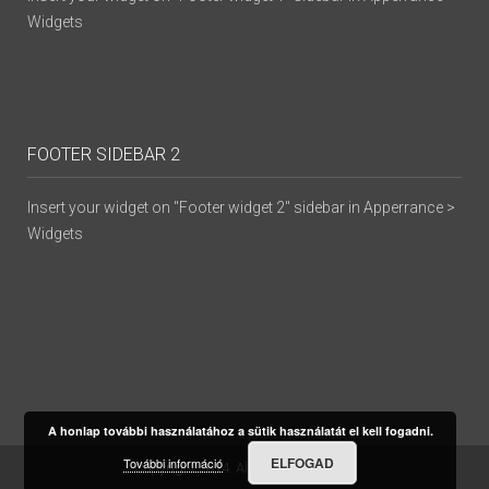
Widgets
FOOTER SIDEBAR 2
Insert your widget on "Footer widget 2" sidebar in Apperrance >
Widgets
A honlap további használatához a sütik használatát el kell fogadni.
ELFOGAD
További információ
Copyright 2014. All Rights Reserved