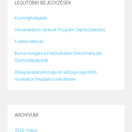
LEGUTÓBBI BEJEGYZÉSEK
Közmeghallgatás
Versenyképes Járások Program Sajtóközlemény
Fizetési felhívás
Bursa Hungarica Felsőoktatási Önkormányzati
Ösztöndíjpályázat
Álláspályázat pénzügyi és adóügyi ügyintéző
munkakör/feladatkör betöltésére
ARCHÍVUM
2026. május