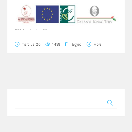
2014.március 26.
Az Irányító Hatóság útmutatása alapján az elmúlt
március, 26
1438
Egyéb
More
hónapban Akciócsoportunknál is megkezdõdött a
2014-2020 közötti programozási idõszakra történõ
felkészülés.
Egyesületünk közgyûlése egyhangúlag határozott arról,
hogy lényegében változatlan települési lista alapján
(Feldebrõ a továbbiakban az Eger Vidék Kincsei
Akciócsoporthoz kíván tartozni) kéri az elõzetes
regisztrációját, amely alapján majd hozzákezdhet Helyi
Fejlesztési Stratégiája kidolgozásához.
A közgyûlés döntésének megfelelõen megküldtük a