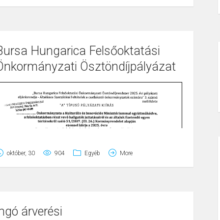
Bursa Hungarica Felsőoktatási
Önkormányzati Ösztöndíjpályázat
október, 30
904
Egyéb
More
ingó árverési