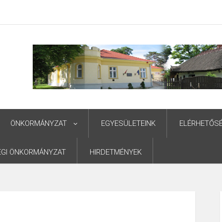
ÖNKORMÁNYZAT
EGYESÜLETEINK
ELÉRHETŐS
ÉGI ÖNKORMÁNYZAT
HIRDETMÉNYEK