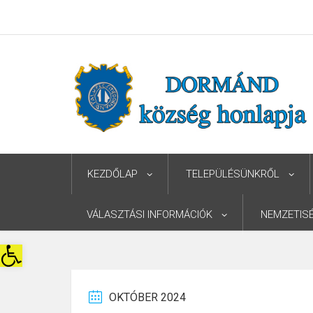
KEZDŐLAP
TELEPÜLÉSÜNKRŐL
VÁLASZTÁSI INFORMÁCIÓK
NEMZETIS
Eszköztár megnyitása
OKTÓBER 2024