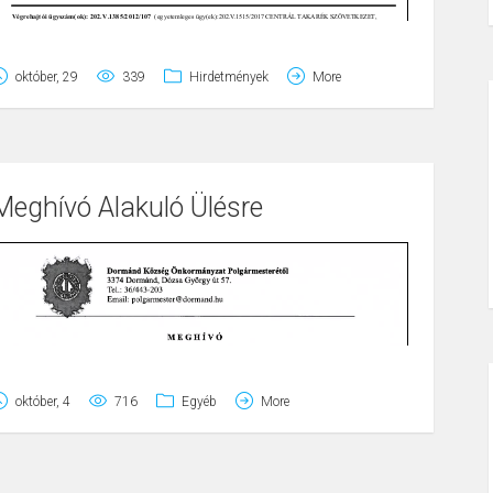
október, 29
339
Hirdetmények
More
Page
1
/
2
Zoom
100%
Meghívó Alakuló Ülésre
október, 4
716
Egyéb
More
Page
1
/
9
Zoom
100%