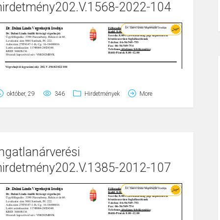
hirdetmény202.V.1568-2022-104
október, 29
346
Hirdetmények
More
Page
1
/
8
Zoom
100%
ingatlanárverési
hirdetmény202.V.1385-2012-107