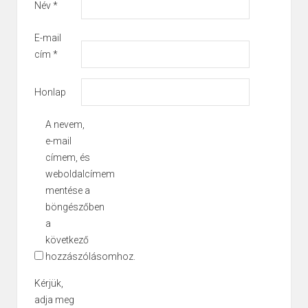
Név
*
E-mail
cím
*
Honlap
A nevem,
e-mail
címem, és
weboldalcímem
mentése a
böngészőben
a
következő
hozzászólásomhoz.
Kérjük,
adja meg