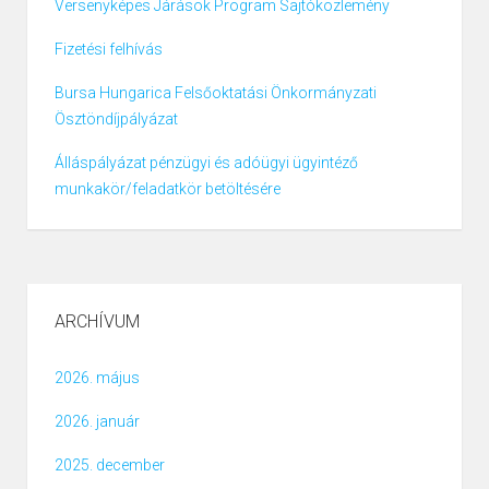
Versenyképes Járások Program Sajtóközlemény
Fizetési felhívás
Bursa Hungarica Felsőoktatási Önkormányzati
Ösztöndíjpályázat
Álláspályázat pénzügyi és adóügyi ügyintéző
munkakör/feladatkör betöltésére
ARCHÍVUM
2026. május
2026. január
2025. december