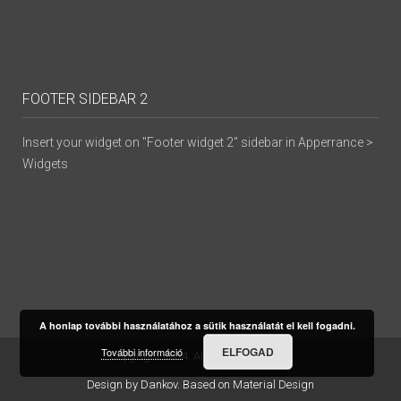
FOOTER SIDEBAR 2
Insert your widget on "Footer widget 2" sidebar in Apperrance >
Widgets
A honlap további használatához a sütik használatát el kell fogadni.
ELFOGAD
További információ
Copyright 2014. All Rights Reserved
Design by
Dankov
. Based on Material Design