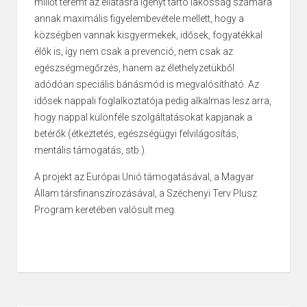
miliőt teremt az ellátásra igényt tartó lakosság számára
annak maximális figyelembevétele mellett, hogy a
községben vannak kisgyermekek, idősek, fogyatékkal
élők is, így nem csak a prevenció, nem csak az
egészségmegőrzés, hanem az élethelyzetükből
adódóan speciális bánásmód is megvalósítható. Az
idősek nappali foglalkoztatója pedig alkalmas lesz arra,
hogy nappal különféle szolgáltatásokat kapjanak a
betérők (étkeztetés, egészségügyi felvilágosítás,
mentális támogatás, stb.).
A projekt az Európai Unió támogatásával, a Magyar
Állam társfinanszírozásával, a Széchenyi Terv Plusz
Program keretében valósult meg.