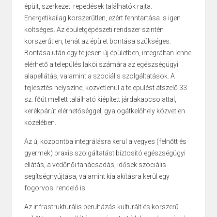
épült, szerkezeti repedések találhatók rajta.
Energetikailag korszerűtlen, ezért fenntartása is igen
költséges. Az épületgépészeti rendszer szintén
korszerűtlen, tehát az épület bontása szükséges.
Bontása után egy teljesen új épületben, integráltan lenne
elérhető a település lakói számára az egészségügyi
alapellátás, valamint a szociális szolgáltatások. A
fejlesztés helyszíne, közvetlenül a települést átszelő 33.
sz. főút mellett található kiépített járdakapcsolattal,
kerékpárút elérhetőséggel, gyalogátkelőhely közvetlen
közelében.
Az új központba integrálásra kerül a vegyes (felnőtt és
gyermek) praxis szolgáltatást biztosító egészségügyi
ellátás, a védőnői tanácsadás, idősek szociális
segítségnyújtása, valamint kialakításra kerül egy
fogorvosi rendelő is.
Az infrastrukturális beruházás kulturált és korszerű