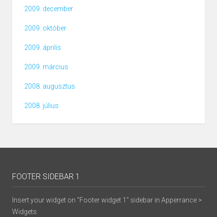
2009. december
2009. október
2009. április
2009. március
2008. augusztus
2008. július
FOOTER SIDEBAR 1
Insert your widget on "Footer widget 1" sidebar in Apperrance >
Widgets