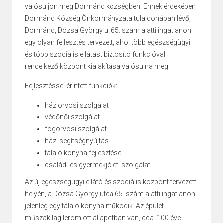
valósuljon meg Dormánd községben. Ennek érdekében
Dormánd Község Önkormányzata tulajdonában lévő,
Dormánd, Dózsa György u. 65. szám alatti ingatlanon
egy olyan fejlesztés tervezett, ahol több egészségügyi
és több szociális ellátást biztosító funkcióval
rendelkező központ kialakítása valósulna meg.
Fejlesztéssel érintett funkciók:
háziorvosi szolgálat
védőnői szolgálat
fogorvosi szolgálat
házi segítségnyújtás
tálaló konyha fejlesztése
család- és gyermekjóléti szolgálat
Az új egészségügyi ellátó és szociális központ tervezett
helyén, a Dózsa György utca 65. szám alatti ingatlanon
jelenleg egy tálaló konyha működik. Az épület
műszakilag leromlott állapotban van, cca. 100 éve