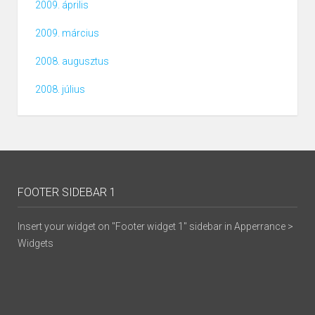
2009. április
2009. március
2008. augusztus
2008. július
FOOTER SIDEBAR 1
Insert your widget on "Footer widget 1" sidebar in Apperrance >
Widgets