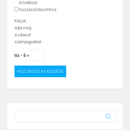
következő
hozzászólásomhoz.
Kérjük,
adja meg
a választ
számjegyekkel:
tíz − 5 =