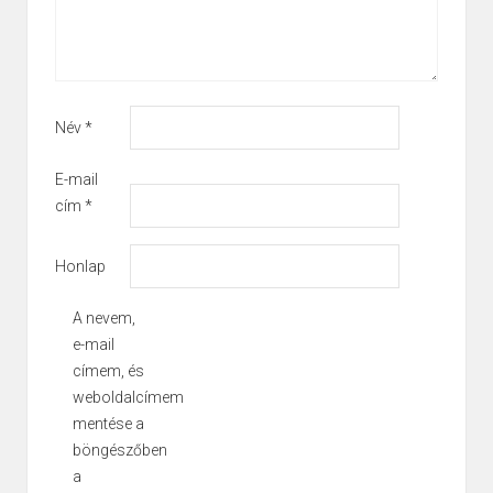
Név
*
E-mail
cím
*
Honlap
A nevem,
e-mail
címem, és
weboldalcímem
mentése a
böngészőben
a