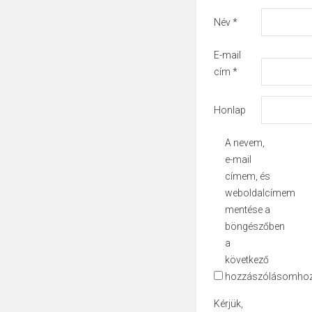
Név
*
E-mail
cím
*
Honlap
A nevem,
e-mail
címem, és
weboldalcímem
mentése a
böngészőben
a
következő
hozzászólásomhoz
Kérjük,