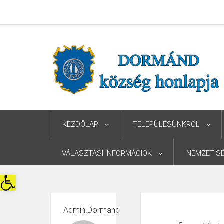
KEZDŐLAP
TELEPÜLÉSÜNKRŐL
VÁLASZTÁSI INFORMÁCIÓK
NEMZETIS
Eszköztár megnyitása
Admin.dormand