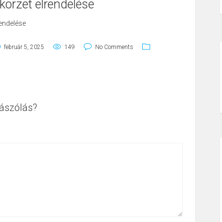
körzet elrendelése
rendelése
február 5, 2025
149
No Comments
ászólás?