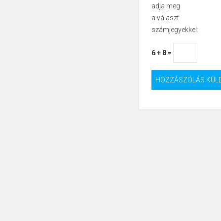
adja meg
a választ
számjegyekkel:
6 + 8 =