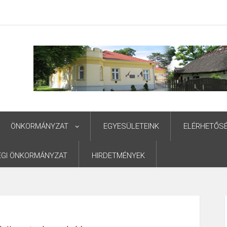
ÖNKORMÁNYZAT
EGYESÜLETEINK
ELÉRHETŐS
ÉGI ÖNKORMÁNYZAT
HIRDETMÉNYEK