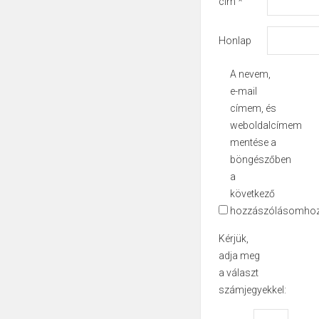
cím
*
Honlap
A nevem,
e-mail
címem, és
weboldalcímem
mentése a
böngészőben
a
következő
hozzászólásomhoz
Kérjük,
adja meg
a választ
számjegyekkel: