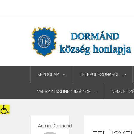
KEZDŐLAP
TELEPÜLÉSÜNKRŐL
VÁLASZTÁSI INFORMÁCIÓK
NEMZETIS
Eszköztár megnyitása
Admin.dormand