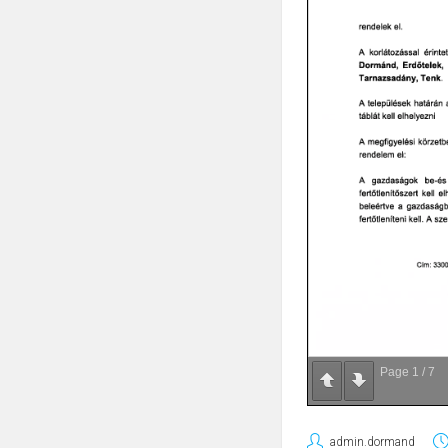
Page
1
/
7
admin.dormand