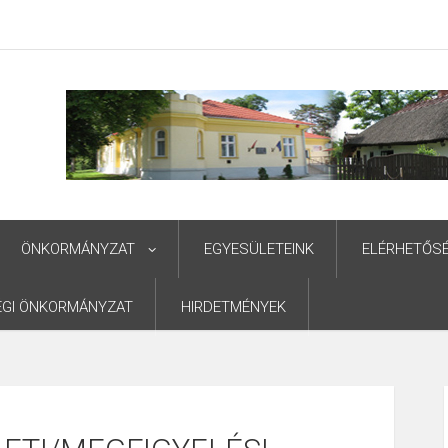
ÖNKORMÁNYZAT
EGYESÜLETEINK
ELÉRHETŐS
ÉGI ÖNKORMÁNYZAT
HIRDETMÉNYEK