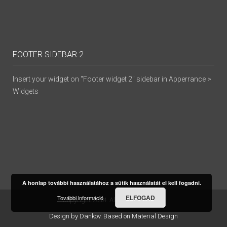
FOOTER SIDEBAR 2
Insert your widget on "Footer widget 2" sidebar in Apperrance >
Widgets
A honlap további használatához a sütik használatát el kell fogadni.
ELFOGAD
További információ
Copyright 2014. All Rights Reserved
Design by
Dankov
. Based on Material Design