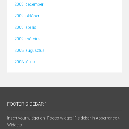
2009. december
2009. október
2009. április
2009. március
2008. augusztus
2008. július
FOOTER SIDEBAR 1
Insert your widget on "Footer widget 1" sidebar in Apperrance >
Widgets