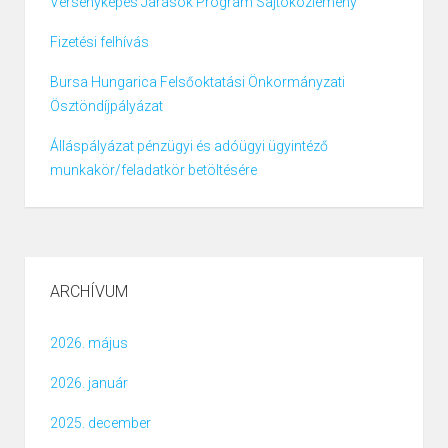
Versenyképes Járások Program Sajtóközlemény
Fizetési felhívás
Bursa Hungarica Felsőoktatási Önkormányzati
Ösztöndíjpályázat
Álláspályázat pénzügyi és adóügyi ügyintéző
munkakör/feladatkör betöltésére
ARCHÍVUM
2026. május
2026. január
2025. december