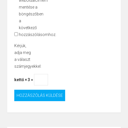
weboldalcímem
mentése a
böngészőben
a
következő
hozzászólásomhoz.
Kérjük,
adja meg
a választ
számjegyekkel:
kettő × 3 =