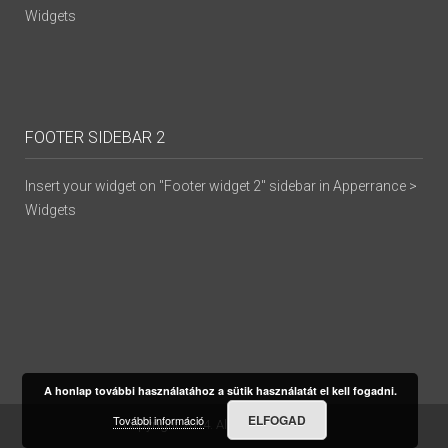
Widgets
FOOTER SIDEBAR 2
Insert your widget on "Footer widget 2" sidebar in Apperrance >
Widgets
A honlap további használatához a sütik használatát el kell fogadni.
ELFOGAD
További információ
Copyright 2014. All Rights Reserved