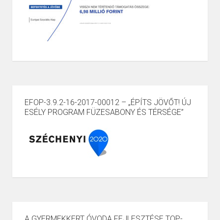
EFOP-3.9.2-16-2017-00012 – „ÉPÍTS JÖVŐT! ÚJ
ESÉLY PROGRAM FÜZESABONY ÉS TÉRSÉGE”
A GYERMEKKERT ÓVODA FEJLESZTÉSE TOP-