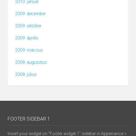
2010. január
2009. december
2009. október
2009. április
2009. március
2008. augusztus
2008. július
FOOTER SIDEBAR 1
Insert your widget on "Footer widget 1" sidebar in Apperrance >