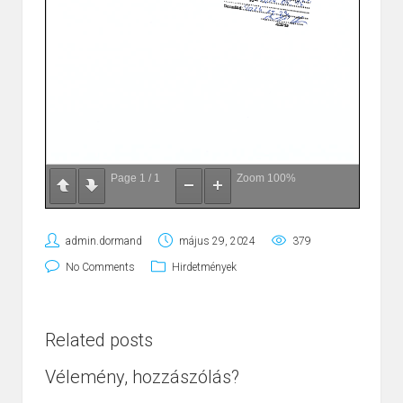
Page
1
/
1
Zoom
100%
admin.dormand
május 29, 2024
379
No Comments
Hirdetmények
Related posts
Vélemény, hozzászólás?