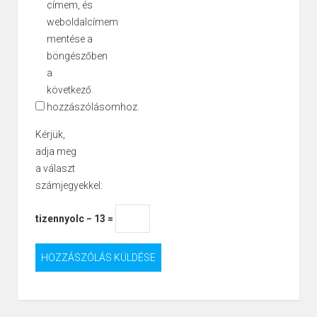
címem, és
weboldalcímem
mentése a
böngészőben
a
következő
hozzászólásomhoz.
Kérjük,
adja meg
a választ
számjegyekkel:
tizennyolc − 13 =