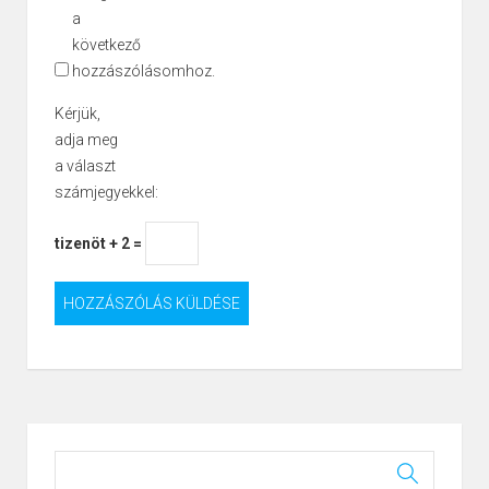
a
következő
hozzászólásomhoz.
Kérjük,
adja meg
a választ
számjegyekkel:
tizenöt + 2 =