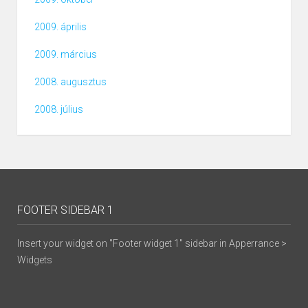
2009. április
2009. március
2008. augusztus
2008. július
FOOTER SIDEBAR 1
Insert your widget on "Footer widget 1" sidebar in Apperrance >
Widgets