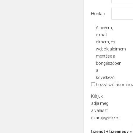
Honlap
A nevem,
e-mail
címem, és
weboldalcímem
mentése a
böngészőben
a
következő
hozzászólásomhoz
Kérjük,
adja meg
a választ
számjegyekkel:
tizenöt + tizennégy =