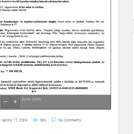
Zoom
100%
április 17, 2024
385
No Comments