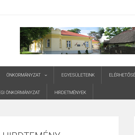
ÖNKORMÁNYZAT
EGYESÜLETEINK
ELÉRHETŐS
ÉGI ÖNKORMÁNYZAT
HIRDETMÉNYEK