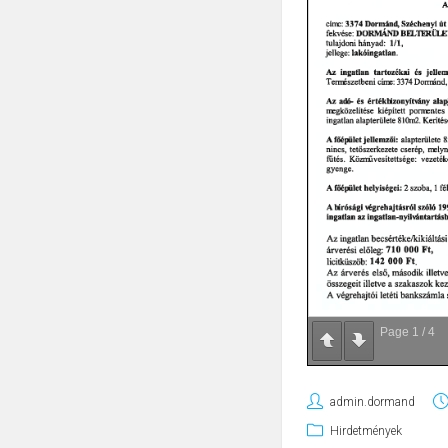
Page
1
/
4
admin.dormand
Hirdetmények