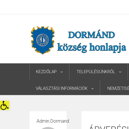
KEZDŐLAP
TELEPÜLÉSÜNKRŐL
VÁLASZTÁSI INFORMÁCIÓK
NEMZETIS
Eszköztár megnyitása
Admin.dormand