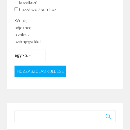
következő
hozzászólásomhoz.
Kérjük,
adja meg
a választ
számjegyekkel:
egy × 2 =