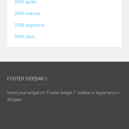
2009. április
2009. március
2008. augusztus
2008. július
FOOTER SIDEBAR 1
Insert your widget on "Footer widget 1" sidebar in Apperrance >
Widgets