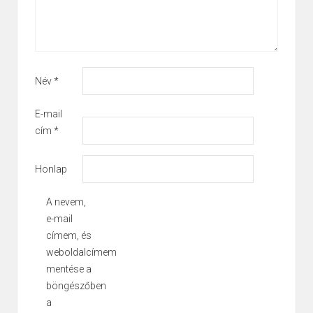
Név
*
E-mail
cím
*
Honlap
A nevem,
e-mail
címem, és
weboldalcímem
mentése a
böngészőben
a