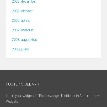
2009. december
2009. október
2009. április
2009. március
2008. augusztus
2008. július
FOOTER SIDEBAR 1
Insert your widget on "Footer widget 1" sidebar in Apperrance >
Widgets