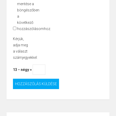
mentése a
böngészőben
a
következő
hozzászólásomhoz.
Kérjük,
adja meg
a választ
számjegyekkel:
13 − négy =