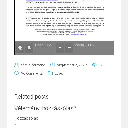
Page
1
/
2
Zoom
100%
admin.dormand
szeptember 8, 2023
875
No Comments
Egyéb
Related posts
Vélemény, hozzászólás?
Hozzászólás
*