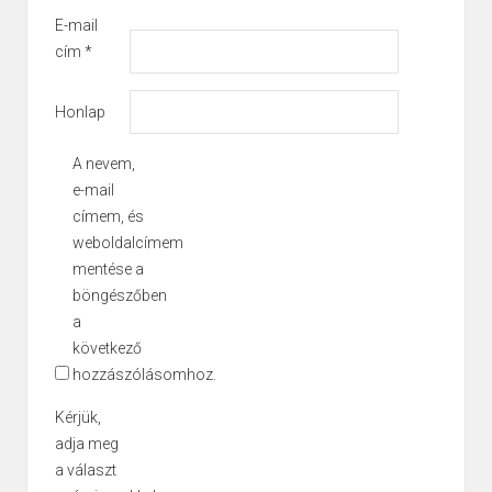
E-mail
cím
*
Honlap
A nevem,
e-mail
címem, és
weboldalcímem
mentése a
böngészőben
a
következő
hozzászólásomhoz.
Kérjük,
adja meg
a választ