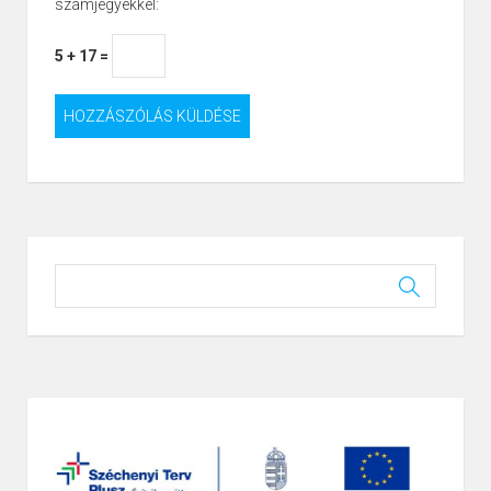
számjegyekkel:
5 + 17 =