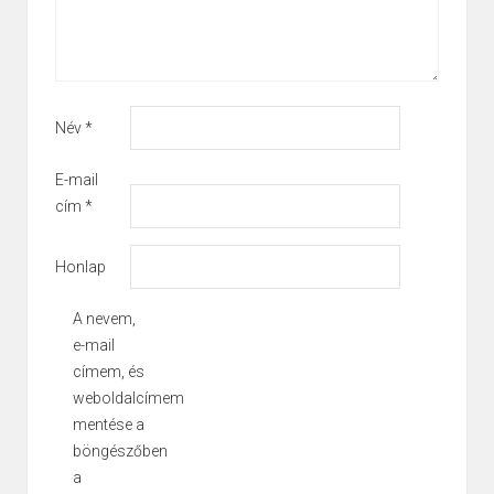
Név
*
E-mail
cím
*
Honlap
A nevem,
e-mail
címem, és
weboldalcímem
mentése a
böngészőben
a