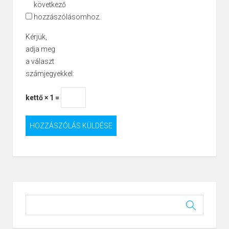
következő
hozzászólásomhoz.
Kérjük,
adja meg
a választ
számjegyekkel:
kettő × 1 =