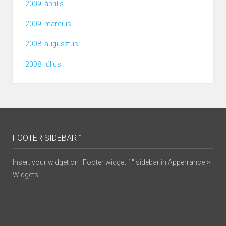
2009. április
2009. március
2008. augusztus
2008. július
FOOTER SIDEBAR 1
Insert your widget on "Footer widget 1" sidebar in Apperrance >
Widgets