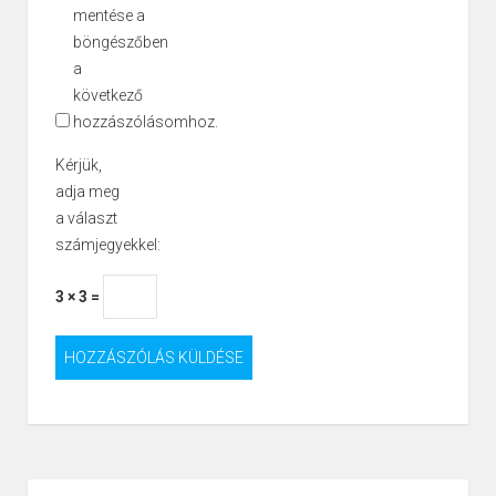
mentése a
böngészőben
a
következő
hozzászólásomhoz.
Kérjük,
adja meg
a választ
számjegyekkel:
3 × 3 =