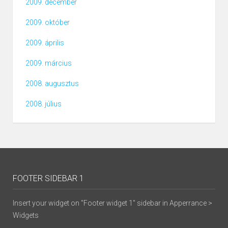
2009. december
2009. október
2009. április
2009. március
2008. augusztus
2008. július
FOOTER SIDEBAR 1
Insert your widget on "Footer widget 1" sidebar in Apperrance >
Widgets