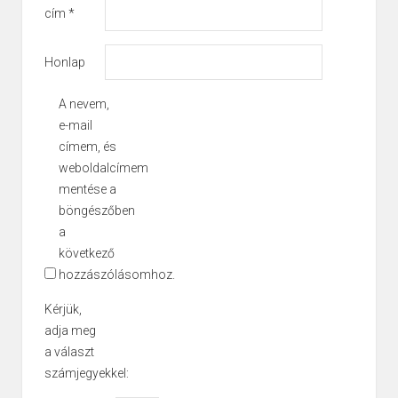
cím
*
Honlap
A nevem,
e-mail
címem, és
weboldalcímem
mentése a
böngészőben
a
következő
hozzászólásomhoz.
Kérjük,
adja meg
a választ
számjegyekkel: