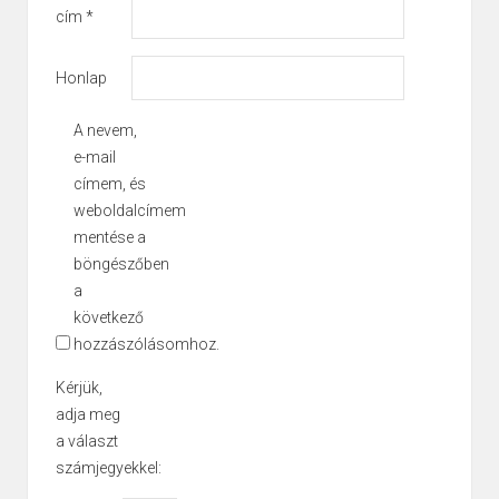
cím
*
Honlap
A nevem,
e-mail
címem, és
weboldalcímem
mentése a
böngészőben
a
következő
hozzászólásomhoz.
Kérjük,
adja meg
a választ
számjegyekkel: