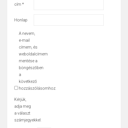
cím
*
Honlap
A nevem,
e-mail
címem, és
weboldalcímem
mentése a
böngészőben
a
következő
hozzászólásomhoz.
Kérjük,
adja meg
a választ
számjegyekkel: