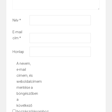
Név
*
E-mail
cím
*
Honlap
A nevem,
e-mail
címem, és
weboldalcímem
mentése a
böngészőben
a
következő
hozzászólásomhoz.