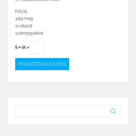
Kérjük,
adja meg
a választ
számjegyekkel:
5 × öt =