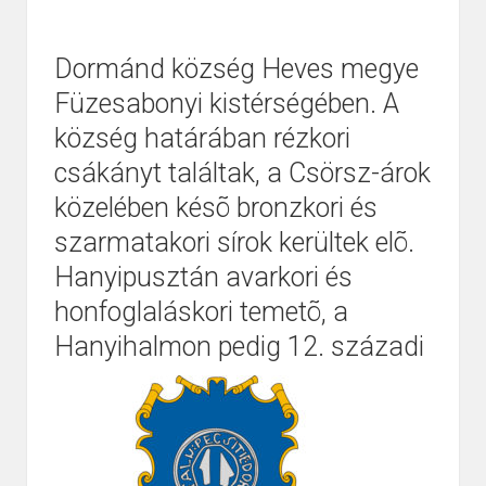
Dormánd község Heves megye
Füzesabonyi kistérségében. A
község határában rézkori
csákányt találtak, a Csörsz-árok
közelében késõ bronzkori és
szarmatakori sírok kerültek elõ.
Hanyipusztán avarkori és
honfoglaláskori temetõ, a
Hanyihalmon pedig 12. századi