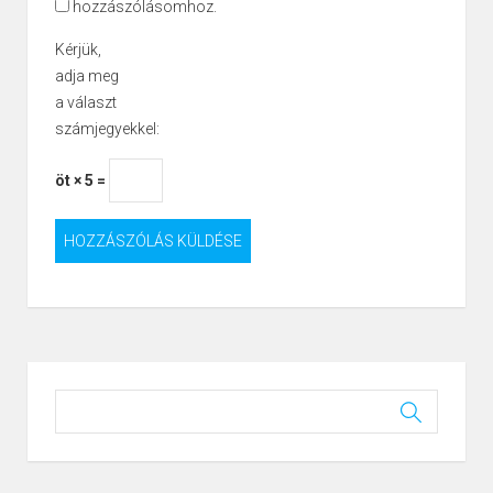
hozzászólásomhoz.
Kérjük,
adja meg
a választ
számjegyekkel:
öt × 5 =