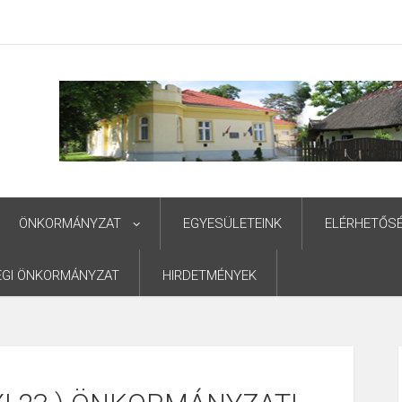
ÖNKORMÁNYZAT
EGYESÜLETEINK
ELÉRHETŐS
ÉGI ÖNKORMÁNYZAT
HIRDETMÉNYEK