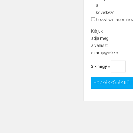
a
következő
hozzászólásomhoz
Kérjük,
adja meg
a választ
számjegyekkel:
3 × négy =