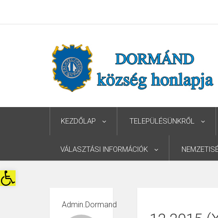
KEZDŐLAP
TELEPÜLÉSÜNKRŐL
VÁLASZTÁSI INFORMÁCIÓK
NEMZETIS
Eszköztár megnyitása
Admin.dormand