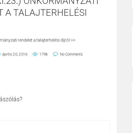
(XI.23.) ÖNKORMÁNYZATI
 A TALAJTERHELÉSI
ányzati rendelet a talajterhelési díjról >>
április 20, 2016
1798
No Comments
ászólás?