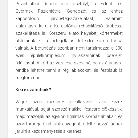
Pszichiátriai Rehabilitáció osztályt, a Felnõtt és
Gyermek Pszichiátriai Gondozót és az ehhez
kapcsolódó járóbeteg-szakellátást, valamint
kialakításra kerül a Kardiológiai rehabilitáció járóbeteg
szakellátása is. Korszerû ellátó helyeket, kórtermeket
alakítanak ki, a betegellátás feltételei komfortossá
válnak. A beruházás azonban nem tartalmazza a 300
éves épületkomplexum nyílászáróinak cseréjét,
felújítását. A kórház vezetése szeretné, ha az átadásra
rendbe lehetne tenni a régi ablakokat, és festésük is
megtörténne.
Kikre számítunk?
Várjuk azon mesterek jelentkezését, akik kezük
munkájával, saját szerszámaikkal festésre elõkészítik,
majd mázolják az egykori Irgalmas Kórház ablakait, és
azon támogatókat, akik anyaggal, ötlettel hozzá tudnak
járulni a kezdeményezés sikeréhez.