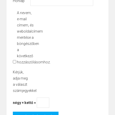
Honlap
A nevem,
e-mail
címem, és
weboldalcímem
mentése a
böngészőben
a
következő
hozzászólásomhoz.
Kérjük,
adja meg
a választ
számjegyekkel:
négy × kettő =