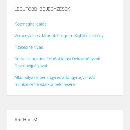
LEGUTÓBBI BEJEGYZÉSEK
Közmeghallgatás
Versenyképes Járások Program Sajtóközlemény
Fizetési felhívás
Bursa Hungarica Felsőoktatási Önkormányzati
Ösztöndíjpályázat
Álláspályázat pénzügyi és adóügyi ügyintéző
munkakör/feladatkör betöltésére
ARCHÍVUM