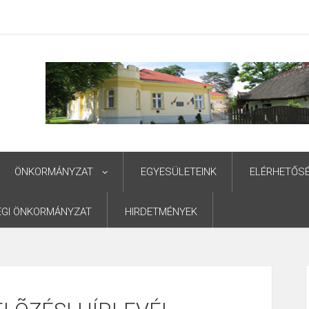
ÖNKORMÁNYZAT
EGYESÜLETEINK
ELÉRHETŐS
ÉGI ÖNKORMÁNYZAT
HIRDETMÉNYEK