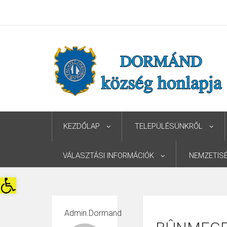
KEZDŐLAP
TELEPÜLÉSÜNKRŐL
VÁLASZTÁSI INFORMÁCIÓK
NEMZETIS
Eszköztár megnyitása
Admin.dormand