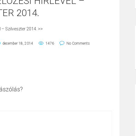
ÕZÉSI HÍRLEVÉL –
TER 2014.
 – Szilveszter 2014. >>
december 18, 2014
1476
No Comments
ászólás?