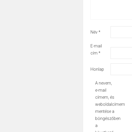
Név
*
E-mail
cím
*
Honlap
A nevem,
e-mail
címem, és
weboldalcímem
mentése a
böngészőben
a