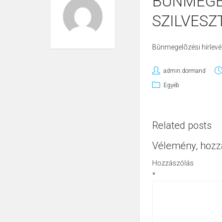
BÛNMEGEL
SZILVESZ
Bûnmegelõzési hírlevél
admin.dormand
Egyéb
Related posts
Vélemény, hozz
Hozzászólás
*