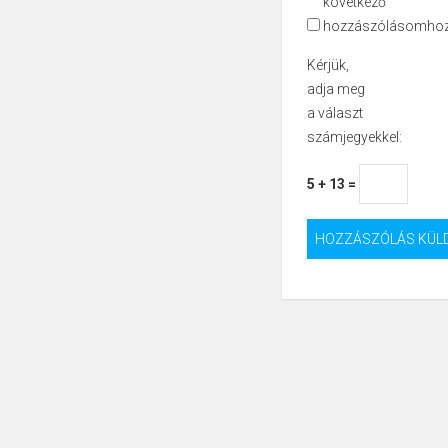
következő
hozzászólásomhoz
Kérjük,
adja meg
a választ
számjegyekkel:
5 + 13 =