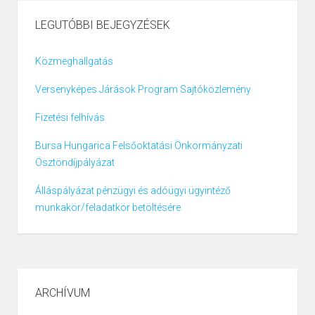
LEGUTÓBBI BEJEGYZÉSEK
Közmeghallgatás
Versenyképes Járások Program Sajtóközlemény
Fizetési felhívás
Bursa Hungarica Felsőoktatási Önkormányzati
Ösztöndíjpályázat
Álláspályázat pénzügyi és adóügyi ügyintéző
munkakör/feladatkör betöltésére
ARCHÍVUM