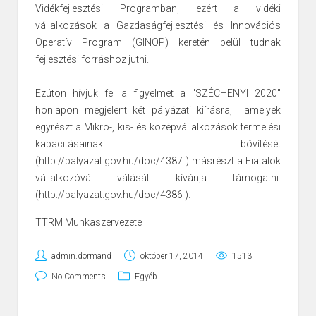
Vidékfejlesztési Programban, ezért a vidéki
vállalkozások a
Gazdaságfejlesztési és Innovációs
Operatív Program (GINOP)
keretén belül tudnak
fejlesztési forráshoz jutni.
Ezúton hívjuk fel a figyelmet a "SZÉCHENYI 2020"
honlapon megjelent két pályázati kiírásra, amelyek
egyrészt a Mikro-, kis- és középvállalkozások termelési
kapacitásainak bõvítését
(
http://palyazat.gov.hu/doc/4387
) másrészt a Fiatalok
vállalkozóvá válását kívánja támogatni.
(
http://palyazat.gov.hu/doc/4386
).
TTRM Munkaszervezete
admin.dormand
október 17, 2014
1513
No Comments
Egyéb