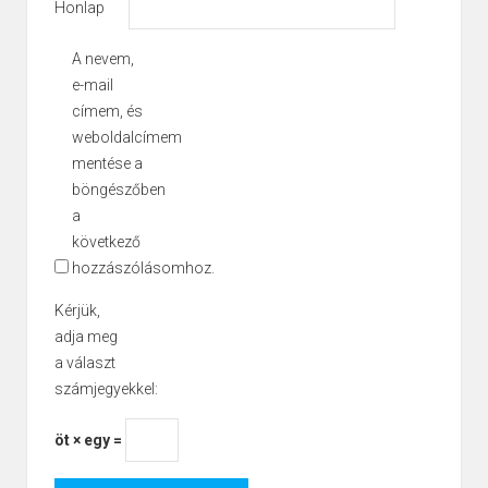
Honlap
A nevem,
e-mail
címem, és
weboldalcímem
mentése a
böngészőben
a
következő
hozzászólásomhoz.
Kérjük,
adja meg
a választ
számjegyekkel:
öt × egy =