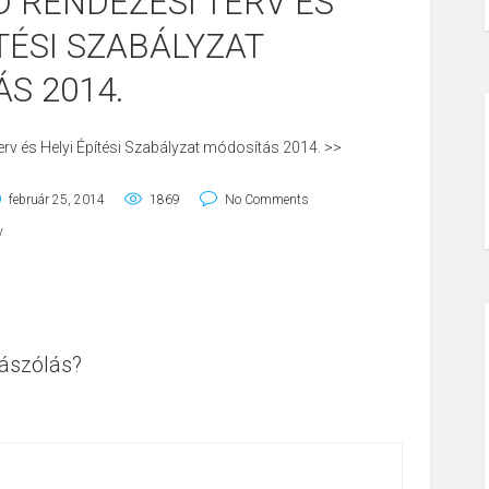
 RENDEZÉSI TERV ÉS
ÍTÉSI SZABÁLYZAT
S 2014.
v és Helyi Építési Szabályzat módosítás 2014. >>
február 25, 2014
1869
No Comments
v
ászólás?