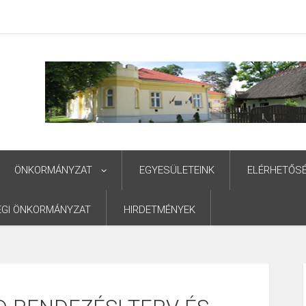
ÖNKORMÁNYZAT
EGYESÜLETEINK
ELÉRHETŐS
ÉGI ÖNKORMÁNYZAT
HIRDETMÉNYEK