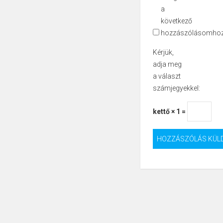
a
következő
hozzászólásomhoz
Kérjük,
adja meg
a választ
számjegyekkel:
kettő × 1 =