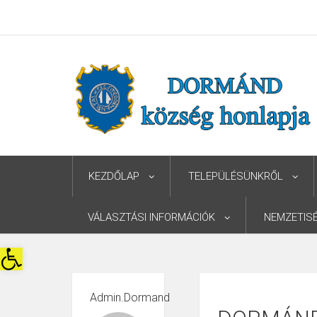
KEZDŐLAP
TELEPÜLÉSÜNKRŐL
VÁLASZTÁSI INFORMÁCIÓK
NEMZETIS
Eszköztár megnyitása
Admin.dormand