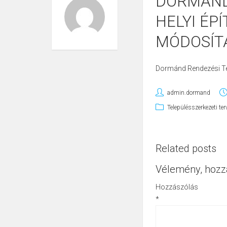
DORMÁND
HELYI ÉP
MÓDOSÍTÁ
Dormánd Rendezési Ter
admin.dormand
Településszerkezeti ter
Related posts
Vélemény, hozz
Hozzászólás
*