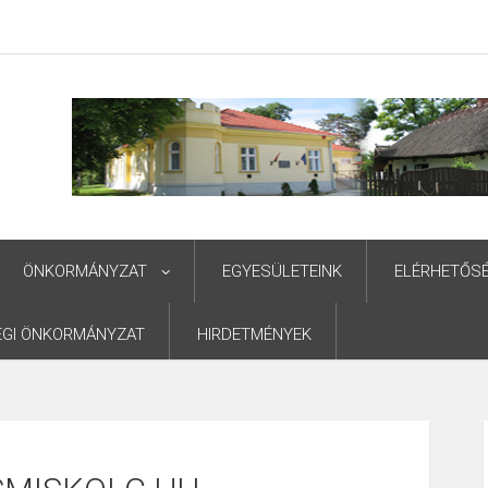
ÖNKORMÁNYZAT
EGYESÜLETEINK
ELÉRHETŐS
ÉGI ÖNKORMÁNYZAT
HIRDETMÉNYEK