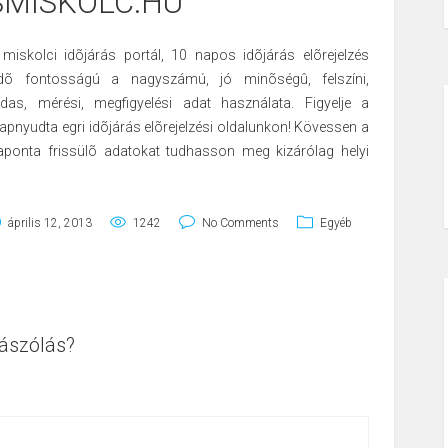
SMISKOLC.HU
iskolci idõjárás portál, 10 napos idõjárás elõrejelzés
edõ fontosságú a nagyszámú, jó minõségû, felszíni,
das, mérési, megfigyelési adat használata. Figyelje a
napnyudta egri idõjárás elõrejelzési oldalunkon! Kövessen a
ponta frissülõ adatokat tudhasson meg kizárólag helyi
április 12, 2013
1242
No Comments
Egyéb
ászólás?