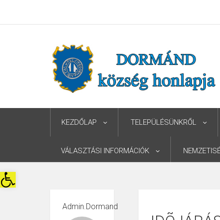
KEZDŐLAP
TELEPÜLÉSÜNKRŐL
VÁLASZTÁSI INFORMÁCIÓK
NEMZETIS
Eszköztár megnyitása
Admin.dormand