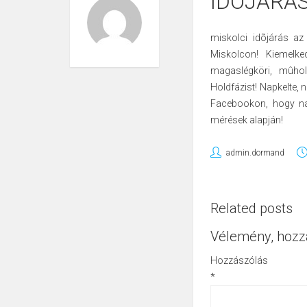
IDÕJÁRÁ
miskolci idõjárás
az m
Miskolcon! Kiemelk
magaslégköri, mûhol
Holdfázist! Napkelte, 
Facebookon, hogy na
mérések alapján!
admin.dormand
Related posts
Vélemény, hozz
Hozzászólás
*