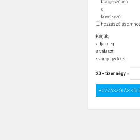
böngészőben
a
következő
hozzászólásomhoz
Kérjük,
adja meg
a választ
számjegyekkel:
20 − tizennégy =