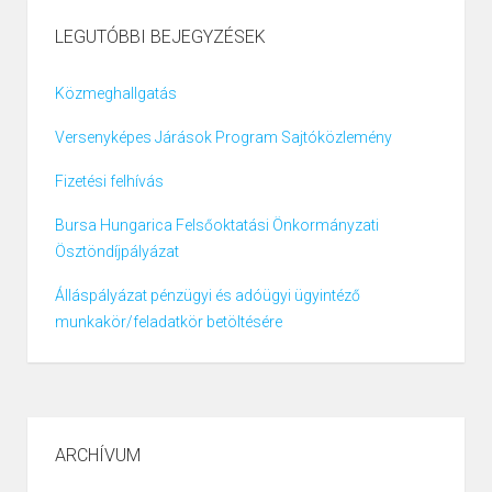
LEGUTÓBBI BEJEGYZÉSEK
Közmeghallgatás
Versenyképes Járások Program Sajtóközlemény
Fizetési felhívás
Bursa Hungarica Felsőoktatási Önkormányzati
Ösztöndíjpályázat
Álláspályázat pénzügyi és adóügyi ügyintéző
munkakör/feladatkör betöltésére
ARCHÍVUM