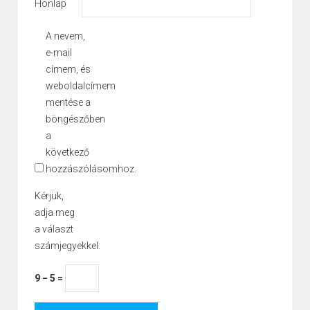
Honlap
A nevem,
e-mail
címem, és
weboldalcímem
mentése a
böngészőben
a
következő
hozzászólásomhoz.
Kérjük,
adja meg
a választ
számjegyekkel:
9 − 5 =