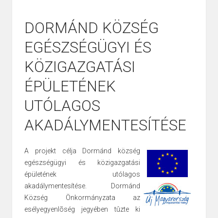
DORMÁND KÖZSÉG
EGÉSZSÉGÜGYI ÉS
KÖZIGAZGATÁSI
ÉPÜLETÉNEK
UTÓLAGOS
AKADÁLYMENTESÍTÉSE
A projekt célja Dormánd község
egészségügyi és közigazgatási
épületének utólagos
akadálymentesítése. Dormánd
Község Önkormányzata az
esélyegyenlõség jegyében tûzte ki