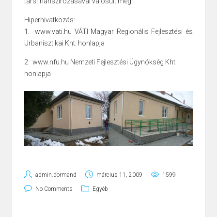
társfinanszírozásával valósult meg.
Hiperhivatkozás:
1.
www.vati.hu
VÁTI Magyar Regionális Fejlesztési és
Urbanisztikai Kht. honlapja
2.
www.nfu.hu
Nemzeti Fejlesztési Ügynökség Kht.
honlapja
admin.dormand
március 11, 2009
1599
No Comments
Egyéb