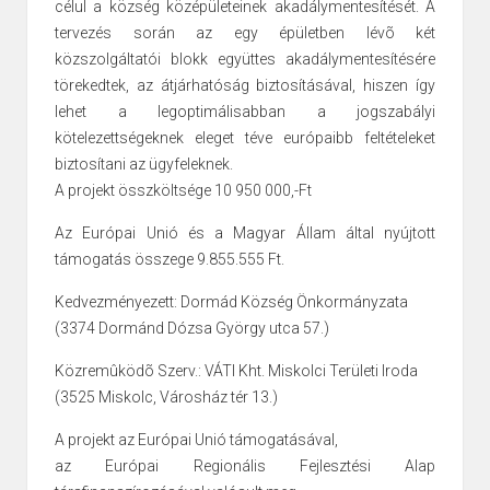
célul a község középületeinek akadálymentesítését. A
tervezés során az egy épületben lévõ két
közszolgáltatói blokk együttes akadálymentesítésére
törekedtek, az átjárhatóság biztosításával, hiszen így
lehet a legoptimálisabban a jogszabályi
kötelezettségeknek eleget téve európaibb feltételeket
biztosítani az ügyfeleknek.
A projekt összköltsége 10 950 000,-Ft
Az Európai Unió és a Magyar Állam által nyújtott
támogatás összege 9.855.555 Ft.
Kedvezményezett: Dormád Község Önkormányzata
(3374 Dormánd Dózsa György utca 57.)
Közremûködõ Szerv.: VÁTI Kht. Miskolci Területi Iroda
(3525 Miskolc, Városház tér 13.)
A projekt az Európai Unió támogatásával,
az Európai Regionális Fejlesztési Alap