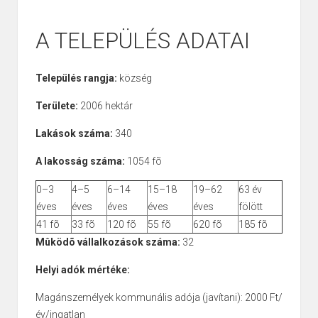
A TELEPÜLÉS ADATAI
Település rangja:
község
Területe:
2006 hektár
Lakások száma:
340
A lakosság száma:
1054 fõ
0–3
4–5
6–14
15–18
19–62
63 év
éves
éves
éves
éves
éves
fölött
41 fõ
33 fõ
120 fõ
55 fõ
620 fõ
185 fõ
Mûködõ vállalkozások száma:
32
Helyi adók mértéke:
Magánszemélyek kommunális adója (javítani): 2000 Ft/
év/ingatlan