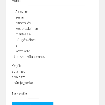
Honlap
A nevem,
e-mail
címem, és
weboldalcímem
mentése a
böngészőben
a
következő
hozzászólásomhoz.
Kérjük,
adja meg
a választ
számjegyekkel:
3 × kettő =