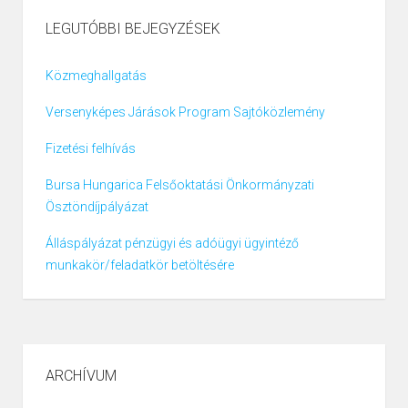
LEGUTÓBBI BEJEGYZÉSEK
Közmeghallgatás
Versenyképes Járások Program Sajtóközlemény
Fizetési felhívás
Bursa Hungarica Felsőoktatási Önkormányzati
Ösztöndíjpályázat
Álláspályázat pénzügyi és adóügyi ügyintéző
munkakör/feladatkör betöltésére
ARCHÍVUM