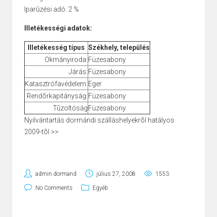
Iparûzési adó: 2 %
Illetékességi adatok:
Illetékesség típus
Székhely, település
Okmányiroda:
Füzesabony
Járás:
Füzesabony
Katasztrófavédelem:
Eger
Rendõrkapitányság:
Füzesabony
Tûzoltóság
Füzesabony
Nyilvántartás dormándi szálláshelyekrõl hatályos
2009-tõl >>
admin.dormand
július 27, 2008
1553
No Comments
Egyéb