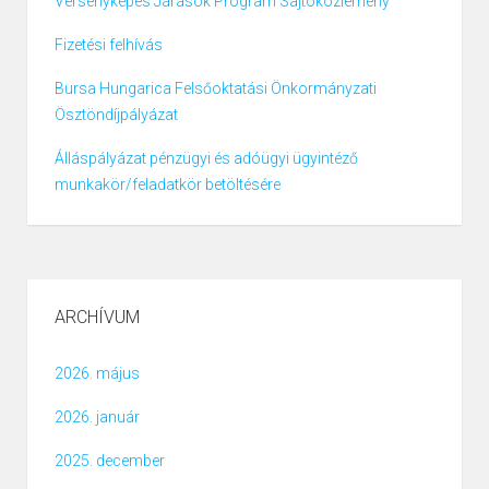
Versenyképes Járások Program Sajtóközlemény
Fizetési felhívás
Bursa Hungarica Felsőoktatási Önkormányzati
Ösztöndíjpályázat
Álláspályázat pénzügyi és adóügyi ügyintéző
munkakör/feladatkör betöltésére
ARCHÍVUM
2026. május
2026. január
2025. december