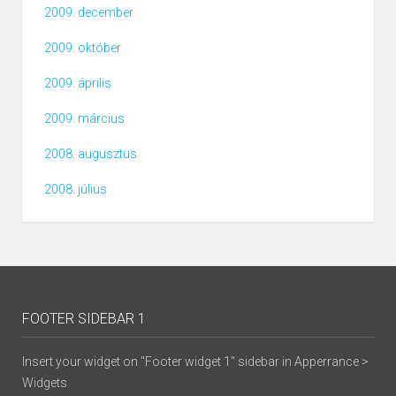
2009. december
2009. október
2009. április
2009. március
2008. augusztus
2008. július
FOOTER SIDEBAR 1
Insert your widget on "Footer widget 1" sidebar in Apperrance >
Widgets