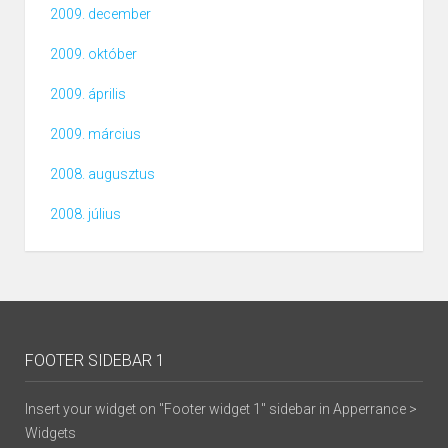
2009. december
2009. október
2009. április
2009. március
2008. augusztus
2008. július
FOOTER SIDEBAR 1
Insert your widget on "Footer widget 1" sidebar in Apperrance >
Widgets