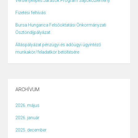
Versenyképes Járások Program Sajtóközlemény
Fizetési felhívás
Bursa Hungarica Felsőoktatási Önkormányzati
Ösztöndíjpályázat
Álláspályázat pénzügyi és adóügyi ügyintéző
munkakör/feladatkör betöltésére
ARCHÍVUM
2026. május
2026. január
2025. december