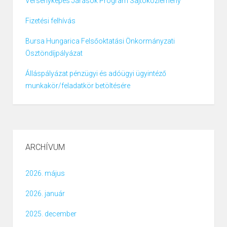
Versenyképes Járások Program Sajtóközlemény
Fizetési felhívás
Bursa Hungarica Felsőoktatási Önkormányzati
Ösztöndíjpályázat
Álláspályázat pénzügyi és adóügyi ügyintéző
munkakör/feladatkör betöltésére
ARCHÍVUM
2026. május
2026. január
2025. december