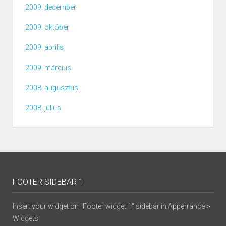
2009. december
2009. október
2009. április
2009. március
2008. augusztus
2008. július
FOOTER SIDEBAR 1
Insert your widget on "Footer widget 1" sidebar in Apperrance >
Widgets