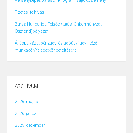
Versenyképes Járások Program Sajtóközlemény
Fizetési felhívás
Bursa Hungarica Felsőoktatási Önkormányzati
Ösztöndíjpályázat
Álláspályázat pénzügyi és adóügyi ügyintéző
munkakör/feladatkör betöltésére
ARCHÍVUM
2026. május
2026. január
2025. december