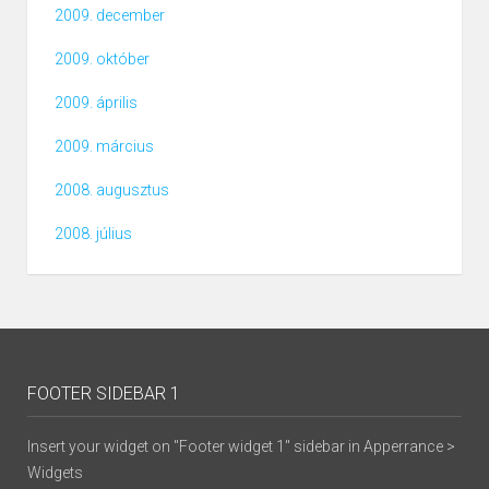
2009. december
2009. október
2009. április
2009. március
2008. augusztus
2008. július
FOOTER SIDEBAR 1
Insert your widget on "Footer widget 1" sidebar in Apperrance >
Widgets