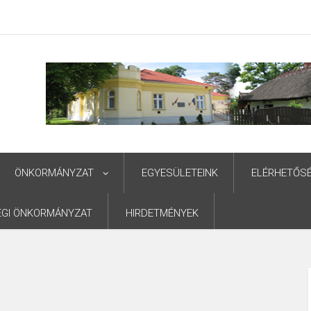
ÖNKORMÁNYZAT
EGYESÜLETEINK
ELÉRHETŐS
ÉGI ÖNKORMÁNYZAT
HIRDETMÉNYEK