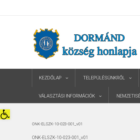
KEZDŐLAP
TELEPÜLÉSÜNKRŐL
VÁLASZTÁSI INFORMÁCIÓK
NEMZETIS
Eszköztár megnyitása
ONK-ELSZK-10-023-001_v01
ONK-ELSZK-10-023-001_v01