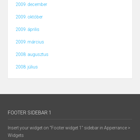
2009. december
2009. október
2009. április
2009. március
2008. augusztus
2008. július
FOOTER SIDEBAR 1
Insert your widget on "Footer widget 1" sidebar in Apperrance >
Widgets