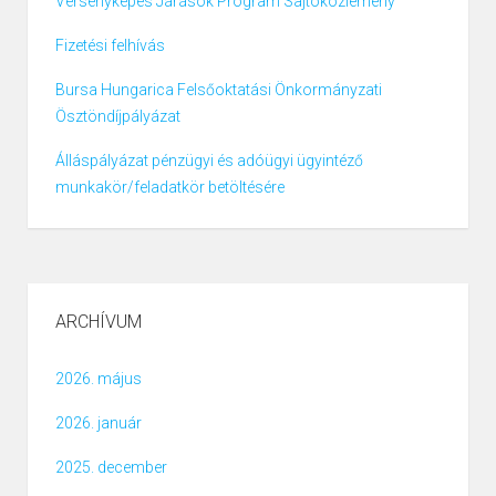
Versenyképes Járások Program Sajtóközlemény
Fizetési felhívás
Bursa Hungarica Felsőoktatási Önkormányzati
Ösztöndíjpályázat
Álláspályázat pénzügyi és adóügyi ügyintéző
munkakör/feladatkör betöltésére
ARCHÍVUM
2026. május
2026. január
2025. december