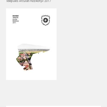
Település Arculati Kézikönyv 2017