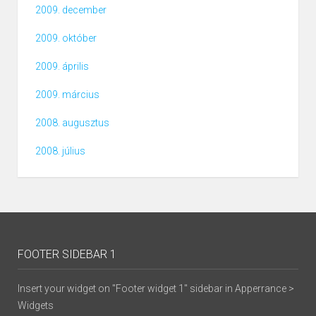
2009. december
2009. október
2009. április
2009. március
2008. augusztus
2008. július
FOOTER SIDEBAR 1
Insert your widget on "Footer widget 1" sidebar in Apperrance >
Widgets