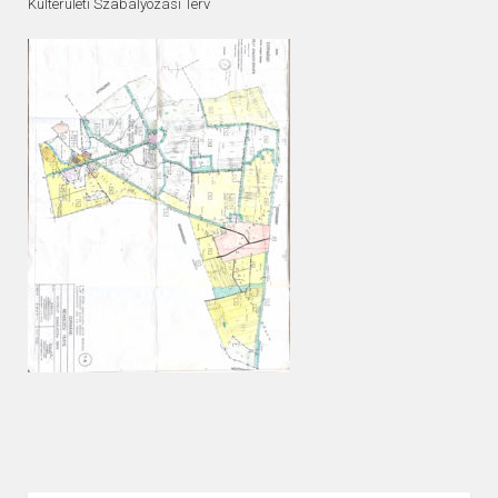
Külterületi Szabályozási Terv