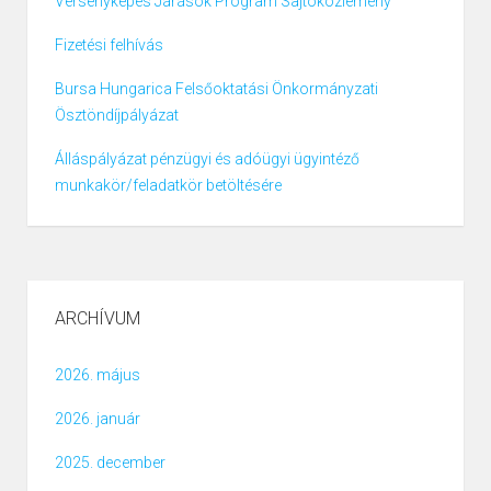
Versenyképes Járások Program Sajtóközlemény
Fizetési felhívás
Bursa Hungarica Felsőoktatási Önkormányzati
Ösztöndíjpályázat
Álláspályázat pénzügyi és adóügyi ügyintéző
munkakör/feladatkör betöltésére
ARCHÍVUM
2026. május
2026. január
2025. december